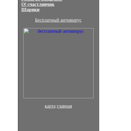
О! счастливчик
Шарики
Бесплатный антивирус
карта
главная