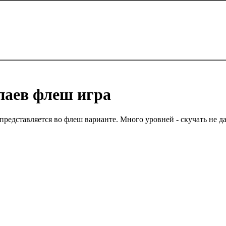
паев флеш игра
едставляется во флеш варианте. Много уровней - скучать не да