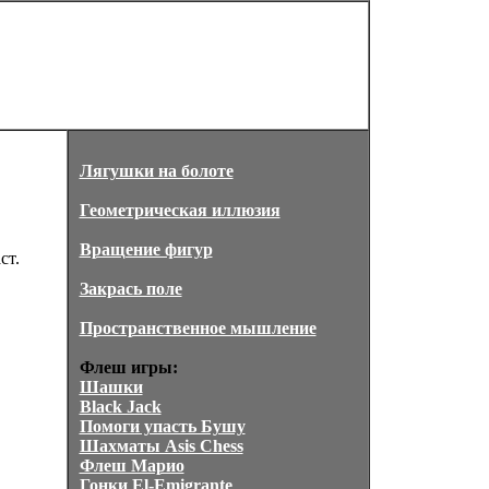
Лягушки на болоте
Геометрическая иллюзия
Вращение фигур
ст.
Закрась поле
Пространственное мышление
Флеш игры:
Шашки
Black Jack
Помоги упасть Бушу
Шахматы Asis Chess
Флеш Марио
Гонки El-Emigrante